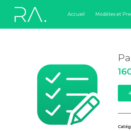
Accueil
Nous contacter
Modèles et Pre
Nous contacter
Pa
16
Catég